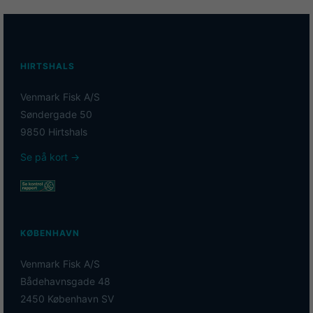
HIRTSHALS
Venmark Fisk A/S
Søndergade 50
9850 Hirtshals
Se på kort →
KØBENHAVN
Venmark Fisk A/S
Bådehavnsgade 48
2450 København SV