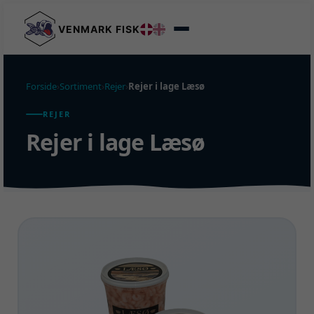
VENMARK FISK
Forside
›
Sortiment
›
Rejer
›
Rejer i lage Læsø
REJER
Rejer i lage Læsø