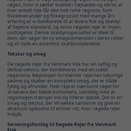
røgeri, hvor vi sætter kvalitet i højsædet og sikrer, at
hver enkelt reje får den helt rette røgnote. Som
fiskeleverandør og fiskegrossist med mange års
erfaring er vi dedikerede til at levere fisk og skaldyr
af højeste standard, og vores røgede rejer er ingen
undtagelse. Denne skaldyrsspecialitet er ideel til
dem, der søger en ny smagsdimension i deres retter
og vil nyde en autentisk skaldyrsoplevelse.
Tekstur og smag
De røgede rejer fra Venmark Fisk har en saftig og
delikat tekstur, der kombineres med en subtil
røgaroma. Røgningen forstærker rejernes naturlige
sødme og skaber en kompleks smag, der er både
fyldig og afrundet. Hver reje er nænsomt røget for
at bevare den bløde konsistens, samtidig med at
røgsmagen trænger ind og tilfører dybde. Det er en
smag og tekstur, der vil vække sanserne og give en
eksklusiv oplevelse til enhver ret, hvor røgede rejer
indgår.
Serveringsforslag til Røgede Rejer fra Venmark
Fisk