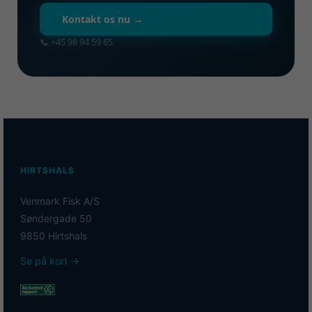
Kontakt os nu →
📞 +45 98 94 59 65
HIRTSHALS
Venmark Fisk A/S
Søndergade 50
9850 Hirtshals
Se på kort →