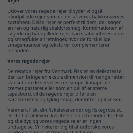
Rejer
Udover vores røgede rejer tilbyder vi også
håndpillede rejer som en del af vores halvkonserves
sortiment. Disse rejer er perfekt til dem, der søger
en ren og naturlig skaldyrssmag. Kombinationen af
røgede og håndpillede rejer kan skabe interessante
og smagfulde anretninger, hvor de forskellige
smagsnuancer og teksturer komplementerer
hinanden.
Vores røgede rejer
De røgede rejer fra Venmark Fisk er en delikatesse,
der kan bringe en ekstra dimension til mange retter.
Uanset om de serveres i en simpel kanapé, en
cremet pastaret eller som en del af et større
tapasbord, vil de røgede rejer tilføre en
karakteristisk og fyldig smag, der løfter oplevelsen.
Venmark Fisk, din fiskeleverandør og fiskegrossist,
er stolt af at levere kvalitetsprodukter inden for fisk
og skaldyr, og vores røgede rejer er ingen
undtagelse. Vi inviterer dig til at udforske vores
brede sortiment af frossen skaldyr og