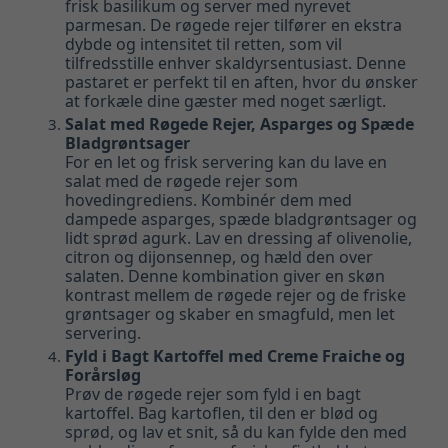
frisk basilikum og server med nyrevet
parmesan. De røgede rejer tilfører en ekstra
dybde og intensitet til retten, som vil
tilfredsstille enhver skaldyrsentusiast. Denne
pastaret er perfekt til en aften, hvor du ønsker
at forkæle dine gæster med noget særligt.
Salat med Røgede Rejer, Asparges og Spæde
Bladgrøntsager
For en let og frisk servering kan du lave en
salat med de røgede rejer som
hovedingrediens. Kombinér dem med
dampede asparges, spæde bladgrøntsager og
lidt sprød agurk. Lav en dressing af olivenolie,
citron og dijonsennep, og hæld den over
salaten. Denne kombination giver en skøn
kontrast mellem de røgede rejer og de friske
grøntsager og skaber en smagfuld, men let
servering.
Fyld i Bagt Kartoffel med Creme Fraiche og
Forårsløg
Prøv de røgede rejer som fyld i en bagt
kartoffel. Bag kartoflen, til den er blød og
sprød, og lav et snit, så du kan fylde den med