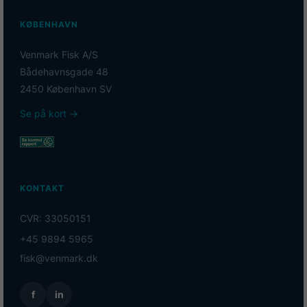
KØBENHAVN
Venmark Fisk A/S
Bådehavnsgade 48
2450 København SV
Se på kort →
KONTAKT
CVR: 33050151
+45 9894 5965
fisk@venmark.dk
f
in