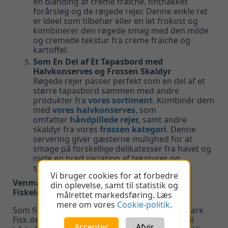
en blanding af creme fraiche, finthakket
forårsløg og de røgede rejer. Denne enkle ret
er ideel som tilbehør eller en let frokost og
kombinerer den røgede smag med den milde
og cremede tekstur fra creme fraiche og
kartoffel.
Som En Del af Et Tapasbord med
Halvkonserves og Frossen Skaldyr
Røgede rejer passer perfekt som en del af et
større tapasbord sammen med andre
produkter fra
vores sortiment
. Kombinér dem
med
vores halvkonserves
, som
omfatter
håndpillede rejer,
samt andre
skaldyr fra vores
frossen kategori
. Denne
servering giver gæsterne mulighed for at
smage på forskellige delikatesser fra havet og
nyde en bred variation af teksturer og
smagsnuancer.
Vi bruger cookies for at forbedre
Venmark Fisk – Din Fiskegrossist og
din oplevelse, samt til statistik og
Fiskeleverandør
målrettet markedsføring. Læs
mere om vores
Cookie-politik
.
Som fiskegrossist og fiskeleverandør er Venmark
Fisk dedikeret til at levere kvalitetsprodukter til
Accepter
Afvis