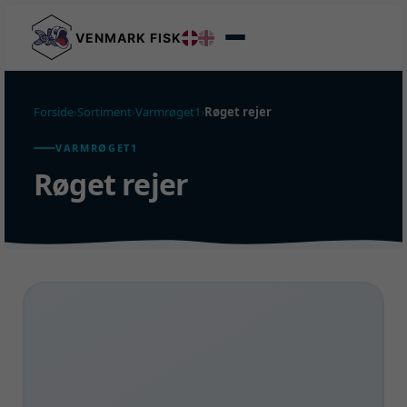
VENMARK FISK
Forside
›
Sortiment
›
Varmrøget1
›
Røget rejer
VARMRØGET1
Røget rejer