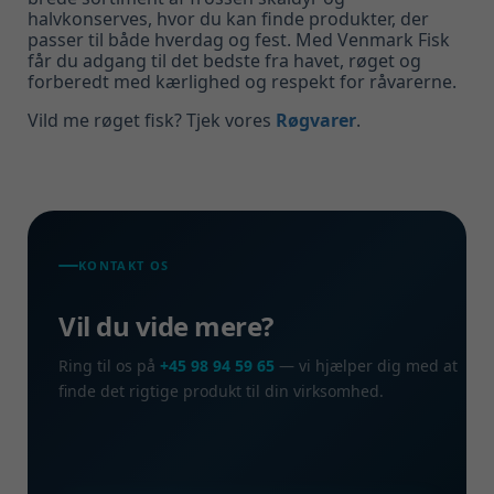
halvkonserves, hvor du kan finde produkter, der
passer til både hverdag og fest. Med Venmark Fisk
får du adgang til det bedste fra havet, røget og
forberedt med kærlighed og respekt for råvarerne.
Vild me røget fisk? Tjek vores
Røgvarer
.
KONTAKT OS
Vil du vide mere?
Ring til os på
+45 98 94 59 65
— vi hjælper dig med at
finde det rigtige produkt til din virksomhed.