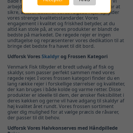
både fiskehandler
og professionelle køkkener. Vi
arbejder tæt sammen med vores røgmester for at
sikre, at hver batch af vores røgede rejer opfylder
vores strenge kvalitetsstandarder. Vores
engagement i kvalitet og friskhed betyder, at du
altid kan stole på, at vores produkter er blandt de
bedste på markedet. De røgede rejer er ingen
undtagelse og repræsenterer vores dedikation til at
bringe det bedste fra havet til dit bord.
Udforsk Vores
Skaldyr
og Frossen Kategori
Venmark Fisk tilbyder et bredt udvalg af fisk og
skaldyr, som passer perfekt sammen med vores
røgede rejer. I vores frossen kategori finder du en
lang række rejer i forskellige størrelser og kvaliteter,
der kan bruges i både kolde og varme retter. Disse
produkter er ideelle til dem, der ønsker fleksibilitet i
deres køkken og gerne vil have adgang til skaldyr af
høj kvalitet året rundt. Vores frossen sortiment
giver dig mulighed for at vælge præcis de råvarer,
der passer til dit behov.
Udforsk Vores Halvkonserves med Håndpillede