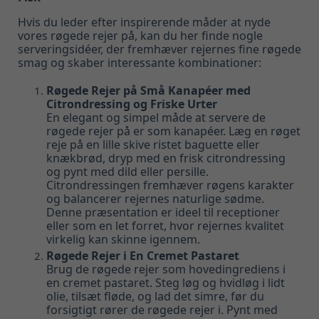
Hvis du leder efter inspirerende måder at nyde
vores røgede rejer på, kan du her finde nogle
serveringsidéer, der fremhæver rejernes fine røgede
smag og skaber interessante kombinationer:
Røgede Rejer på Små Kanapéer med
Citrondressing og Friske Urter
En elegant og simpel måde at servere de
røgede rejer på er som kanapéer. Læg en røget
reje på en lille skive ristet baguette eller
knækbrød, dryp med en frisk citrondressing
og pynt med dild eller persille.
Citrondressingen fremhæver røgens karakter
og balancerer rejernes naturlige sødme.
Denne præsentation er ideel til receptioner
eller som en let forret, hvor rejernes kvalitet
virkelig kan skinne igennem.
Røgede Rejer i En Cremet Pastaret
Brug de røgede rejer som hovedingrediens i
en cremet pastaret. Steg løg og hvidløg i lidt
olie, tilsæt fløde, og lad det simre, før du
forsigtigt rører de røgede rejer i. Pynt med