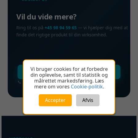
Vil du vide mere?
Ring til os på
+45 98 94 59 65
— vi hjælper dig med at
finde det rigtige produkt til din virksomhed.
Vi bruger cookies for at forbedre
Kontakt os nu →
din oplevelse, samt til statistik og
målrettet markedsføring. Læs
📞 +45 98 94 59 65
mere om vores
Cookie-politik
.
Accepter
Afvis