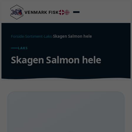
VENMARK FISK
Forside
›
Sortiment
›
Laks
›
Skagen Salmon hele
LAKS
Skagen Salmon hele