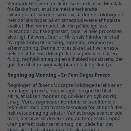
Venmark Fisk er en delikatesse i særklasse. Med laks
fra Bakkafrost, et af de mest anerkendte
lakseopdræt i verden, sikrer vi, at denne koldrøgede
helside laks byder på en smagsoplevelse af højeste
kvalitet. Hos Venmark Fisk, din pålidelige laks
leverandør og fiskegrossist, tager vi hele processen
alvorligt. På vores fabrik i Hirtshals håndterer vi alt
fra opskæring til saltning, modning, røgning og
eftermodning. Denne proces sikrer, at hver eneste
helside af Ibsens Udsøgte koldrøgede laks har en
fyldig, røgfyldt smag og en silkeblød konsistens, der
gør den til et udsøgt valg blandt fisk og skaldyr.
Røgning og Modning – En Fem Dages Proces
Røgningen af Ibsens Udsøgte koldrøgede laks er en
fem dages proces, hvor vi tager os god tid til at
sikre, at laksen modnes og udvikler en dyb og rig
smag. Vores røgmester kombinerer traditionelle
teknikker med den nyeste teknologi for at opnå den
helt rette smag og tekstur. Ved at bruge avancerede
ovne, der præcist doserer røg og temperatur, opnår
vi en perfekt balanceret smag, der både har det
klassiske strejf af røg og en frisk, naturlig