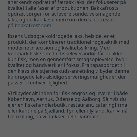
anerkendt opdræt af færøsk laks, der fokuserer på
kvalitet i alle faser af produktionen. Bakkafrosts
opdræt sørger for at levere sunde, velsmagende
laks, og du kan læse mere om deres processer
på
bakkafrost
.com
.
Ibsens Udsøgte koldrøgede laks, helside, er et
produkt, der kombinerer traditionel røgeteknik med
moderne præcision og kvalitetssikring. Med
Venmark Fisk som din fiskeleverandør får du ikke
kun fisk, men en gennemført smagsoplevelse, hvor
kvalitet og håndværk er i fokus. Fra tapasbordet til
den klassiske stjerneskuds-anretning tilbyder denne
koldrøgede laks alsidige serveringsmuligheder, der
passer til enhver lejlighed.
Vi tilbyder alt inden for fisk engros og leverer i både
København, Aarhus, Odense og Aalborg. Så hvis du
ejer en fiskehandlerbutik, restaurant, cateringfirma
eller kantine på Sjælland, Fyn eller i Jylland, kan vi nå
frem til dig, da vi dækker hele Danmark.