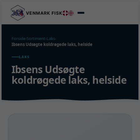
VENMARK FISK
Forside
›
Sortiment
›
Laks
›
Ibsens Udsøgte koldrøgede laks, helside
LAKS
Ibsens Udsøgte
koldrøgede laks, helside