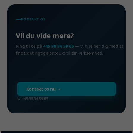
KONTAKT OS
Vil du vide mere?
Ring til os på
+45 98 94 59 65
— vi hjælper dig med at
finde det rigtige produkt til din virksomhed.
Kontakt os nu →
📞 +45 98 94 59 65