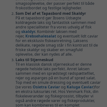
smagsoplevelse, der passer perfekt til både
frokostbordet og festlige lejligheder.
Som Del af et Tapasbord med Skaldyr
På et tapasbord gør Ibsens Udsøgte
koldrøgede laks sig fantastisk sammen med
andre specialiteter fra vores udvalg af fisk
og
skaldyr.
Kombinér laksen med
rejer,
Krebsehalesalat
og eventuelt lidt caviar
for en eksklusiv fiskeanretning. Laksens
delikate, røgede smag står i fin kontrast til de
friske skaldyr og skaber en smagfuld
oplevelse, der kan nydes af alle.
Laks til Stjerneskud
Til en klassisk dansk stjerneskud er denne
røgede helside laks perfekt. Anret laksen
sammen med en sprødstegt rødspættefilet,
rejer og asparges på en bund af sprød salat.
Top med en smule dressing og eventuelt caviar
(se vores
Osietra Caviar
og
Kaluga Caviar
)for
en ekstra luksuriøs ret. Hos Venmark Fisk, din
fiskeleverandør og fiskegrossist, tilbyder vi
også andre røgede varer og fiskeprodukter,
som kan kombineres til en komplet