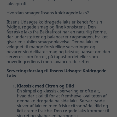
lakseprofil.
Hvordan smager Ibsens
koldrøgede laks?
Ibsens Udsøgte koldrøgede laks er kendt for sin
fyldige, røgede smag og fine konsistens. Den
færøske laks fra Bakkafrost har en naturlig fedme,
der understøtter og balancerer røgsmagen, hvilket
giver en sublim smagsoplevelse. Denne laks er
velegnet til mange forskellige serveringer og
bevarer sin delikate smag og tekstur, uanset om den
serveres som forret, på tapasbordet eller som
hovedingrediens i mere avancerede retter.
Serveringsforslag til Ibsens Udsøgte Koldrøgede
Laks
Klassisk med Citron og Dild
En simpel og klassisk servering er ofte alt,
hvad der skal til for at fremhæve kvaliteten af
denne koldrøgede helside laks. Server tynde
skiver af laksen med friske citronbåde, dild og
lidt creme fraiche. Den røgede laks kommer til
sin ret og skaber en harmonisk