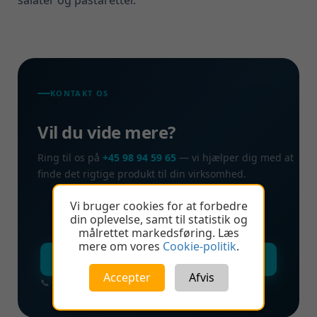
KONTAKT OS
Vil du vide mere?
Ring til os på
+45 98 94 59 65
— vi hjælper dig med at
finde det rigtige produkt til din virksomhed.
Vi bruger cookies for at forbedre
din oplevelse, samt til statistik og
målrettet markedsføring. Læs
mere om vores
Cookie-politik
.
Kontakt os nu →
Accepter
Afvis
📞 +45 98 94 59 65