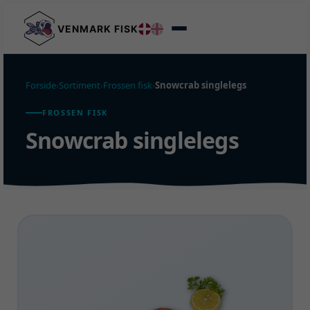
VENMARK FISK
Forside
›
Sortiment
›
Frossen fisk
›
Snowcrab singlelegs
FROSSEN FISK
Snowcrab singlelegs