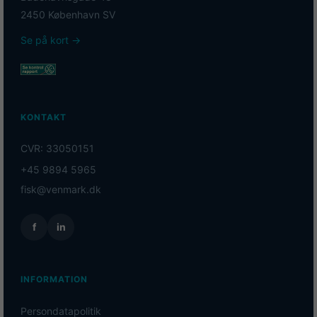
2450 København SV
Se på kort →
KONTAKT
CVR: 33050151
+45 9894 5965
fisk@venmark.dk
f
in
INFORMATION
Persondatapolitik