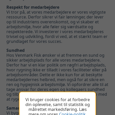
Respekt for medarbejdere
Vi tror på, at vores medarbejdere er vores vigtigste
ressource. Derfor sikrer vi fair lønninger, der lever
op til industriens overenskomst, og vi skaber et
arbejdsmiljø, hvor alle føler sig værdsatte og
respekterede. Vi investerer i vores medarbejderes
trivsel og udvikling, fordi vi ved, at et stærkt team er
grundlaget for vores succes.
Sundhed
Hos Venmark Fisk ønsker vi at fremme en sund og
sikker arbejdsplads for alle vores medarbejdere.
Derfor har vi en klar politik om røgfri arbejdsplads,
hvor rygning ikke er tilladt i vores faciliteter eller på
arbejdsområder. Dette er ikke kun for at beskytte
medarbejdernes helbred, men også for at sikre en
ren og hygiejnisk arbejdsmiljø. Vi opfordrer alle til at
tage ansvar for deres egen og kollegaers sundhed
og tilbyder støtte til dem, der ønsker at stoppe med
at ryge.
Vi bruger cookies for at forbedre
din oplevelse, samt til statistik og
Samarbejde
målrettet markedsføring. Læs
Vi bygger stærke relationer, både internt og
mere om vores
Cookie-politik
.