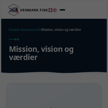
VENMARK FISK
Forside
›
Sortiment
›
DA
›
Mission, vision og værdier
DA
Mission, vision og
værdier