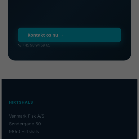
Kontakt os nu →
📞 +45 98 94 59 65
HIRTSHALS
Venmark Fisk A/S
Søndergade 50
9850 Hirtshals